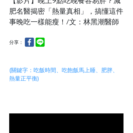
【影片】晚上9點吃晚餐容易胖？減
肥名醫揭密「熱量真相」，搞懂這件
事晚吃一樣能瘦！/文：林黑潮醫師
分享：
(關鍵字：吃飯時間、吃飽飯馬上睡、
肥胖
、
熱量正平衡
)