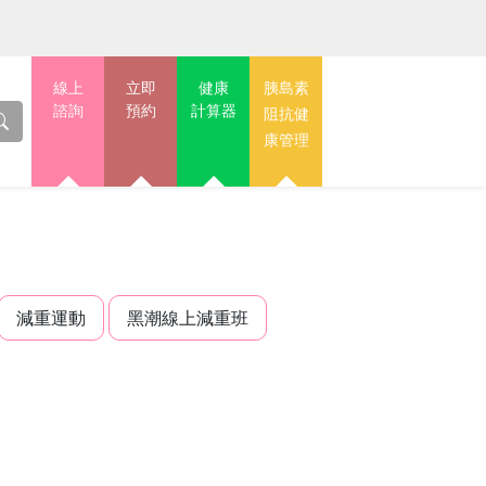
線上
立即
健康
胰島素
諮詢
預約
計算器
阻抗健
康管理
減重運動
黑潮線上減重班