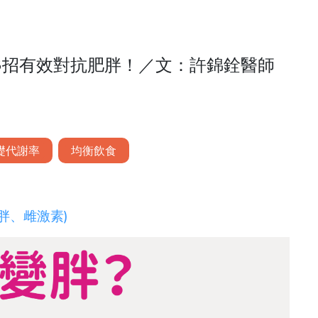
3招有效對抗肥胖！／文：許錦銓醫師
礎代謝率
均衡飲食
胖、
雌激素
)