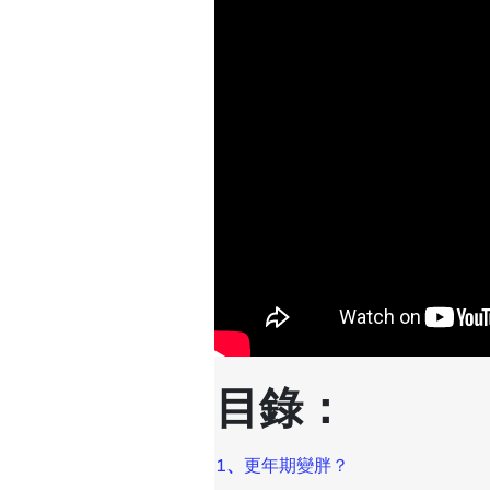
目錄：
1
、
更年期變胖？