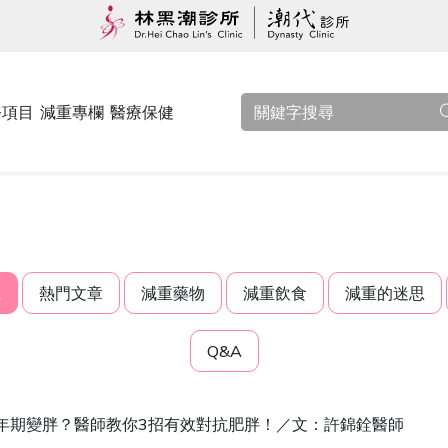
務項目
減重專欄
醫療保健
觀
熱門文章
減重藥物
減重飲食
減重的迷思
Q&A
年期變胖？醫師教你3招有效對抗肥胖！／文：許錦銓醫師