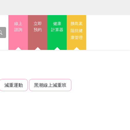
線上
立即
健康
胰島素
諮詢
預約
計算器
阻抗健
康管理
減重運動
黑潮線上減重班