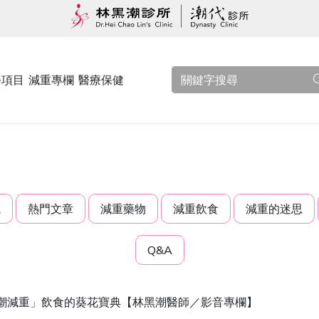
務項目
減重專欄
醫療保健
觀
熱門文章
減重藥物
減重飲食
減重的迷思
Q&A
潮減重」飲食的葵花寶典【林黑潮醫師／影音專欄】