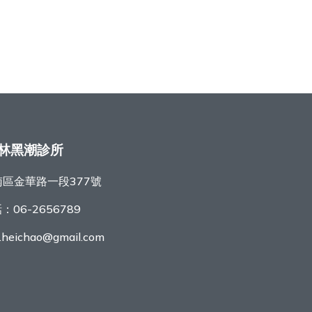
林黑潮診所
區金華路一段377號
話：
06-2656789
r.heichao@gmail.com