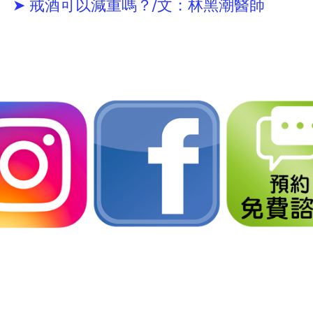
➤ 戒酒可以減重嗎？/文：林黑潮醫師