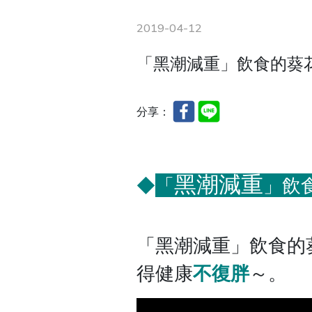
2019-04-12
「黑潮減重」飲食的葵
分享：
黑潮減重
「
」飲
◆
「
黑潮減重
」飲食的
得健康
不復胖
～。