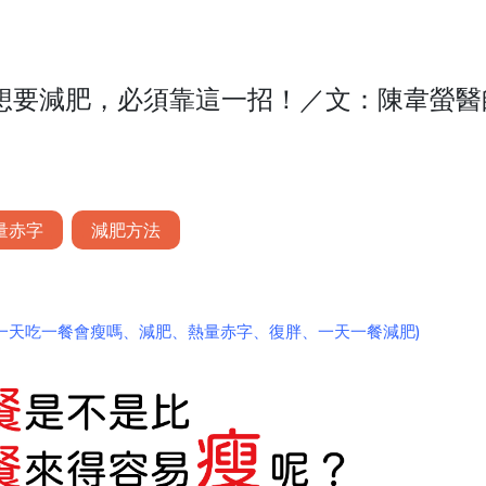
想要減肥，必須靠這一招！／文：陳韋螢醫
量赤字
減肥方法
一天吃一餐會瘦嗎、
減肥
、
熱量赤字
、
復胖
、一天一餐減肥)