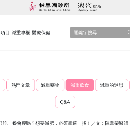
務項目
減重專欄
醫療保健
觀
熱門文章
減重藥物
減重飲食
減重的迷思
Q&A
只吃一餐會瘦嗎？想要減肥，必須靠這一招！／文：陳韋螢醫師