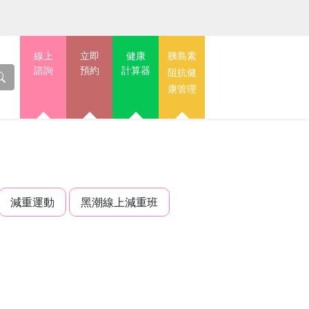
線上
立即
健康
胰島素
諮詢
預約
計算器
阻抗健
康管理
減重運動
黑潮線上減重班