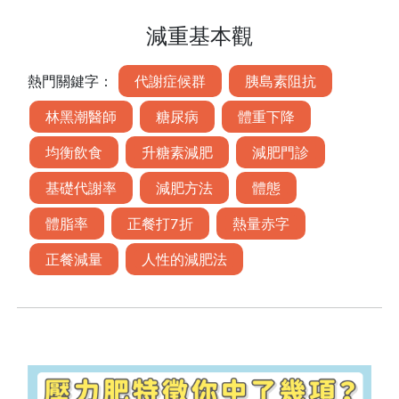
減重基本觀
熱門關鍵字：
代謝症候群
胰島素阻抗
林黑潮醫師
糖尿病
體重下降
均衡飲食
升糖素減肥
減肥門診
基礎代謝率
減肥方法
體態
體脂率
正餐打7折
熱量赤字
正餐減量
人性的減肥法