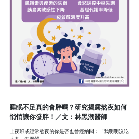
睡眠不足真的會胖嗎？研究揭露熬夜如何
悄悄讓你發胖！／文：林黑潮醫師
上夜班或經常熬夜的你是否也曾經納悶：「我明明沒吃
太多，怎麼體...