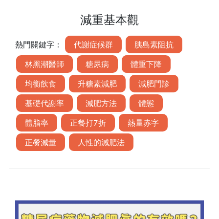
減重基本觀
熱門關鍵字：
代謝症候群
胰島素阻抗
林黑潮醫師
糖尿病
體重下降
均衡飲食
升糖素減肥
減肥門診
基礎代謝率
減肥方法
體態
體脂率
正餐打7折
熱量赤字
正餐減量
人性的減肥法